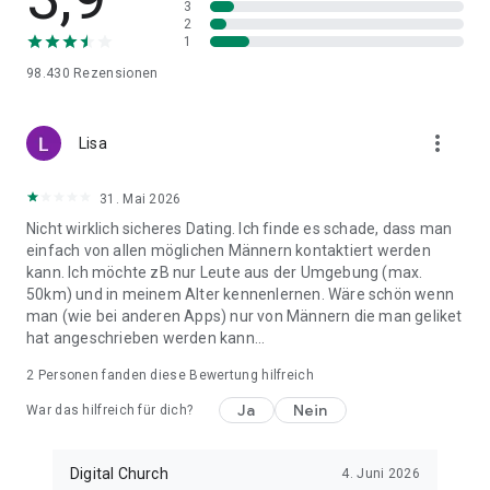
3
Durcheinander mancher Plattformen steht hier Respekt an
2
erster Stelle.
1
98.430
Rezensionen
Eden toleriert kein Mobbing und keine Diskriminierung. Wir
möchten einen Raum schaffen, in dem sich jeder Christ
sicher fühlt, offen sein kann und mit Zuversicht nach echter
more_vert
Lisa
Liebe und einer ernsthaften Bindung sucht. Registriere dich
noch heute kostenlos und beginne dein himmlisch plaudern
mit Menschen, die deinen Glauben und deine Werte teilen!
31. Mai 2026
Nicht wirklich sicheres Dating. Ich finde es schade, dass man
einfach von allen möglichen Männern kontaktiert werden
kann. Ich möchte zB nur Leute aus der Umgebung (max.
50km) und in meinem Alter kennenlernen. Wäre schön wenn
man (wie bei anderen Apps) nur von Männern die man geliket
hat angeschrieben werden kann...
2
Personen fanden diese Bewertung hilfreich
Ja
Nein
War das hilfreich für dich?
Digital Church
4. Juni 2026