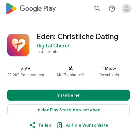
google_logo Play
search
help_outline
Eden: Christliche Dating
Digital Church
In-App-Käufe
3,9
1 Mio.+
star
99.200 Rezensionen
Ab 17 Jahren
info
Downloads
Installieren
In der Play Store App ansehen
Teilen
Auf die Wunschliste