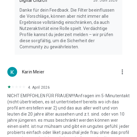
Digital Church
26. Juni 2026
Danke für dein Feedback. Die Filter beeinflussen
die Vorschläge, können aber nicht immer alle
Ergebnisse vollständig einschränken, da auch
Nutzeraktivität eine Rolle spielt. Verdächtige
Profile kannst du jederzeit melden – wir prüfen
diese sorgfältig, um die Sicherheit der
Community zu gewährleisten.
more_vert
Karin Meier
4. April 2026
NICHT EMPFOHLEN FÜR FRAUEN!!!!Anfragen im 5-Minutentakt
(nicht übertrieben, es ist untertrieben! bereits wo ich das
profil am erstellen war 2) und das aus aller welt und von
leuten die 20 jahre älter aussehen und z.t. sind. oder von 10
jahre jüngeren. es muss beschränkt werden können wer
einen sieht. ist nur mühsam und gibt ein ungutes gefühl. jeder
probierts einfach oder liket pauschal jede frau ohne das profil