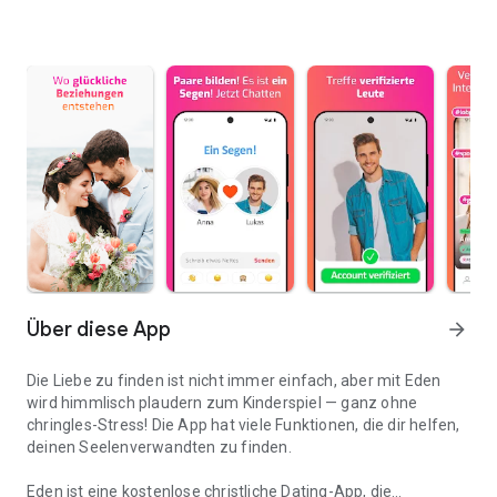
Über diese App
arrow_forward
Die Liebe zu finden ist nicht immer einfach, aber mit Eden
wird himmlisch plaudern zum Kinderspiel — ganz ohne
chringles-Stress! Die App hat viele Funktionen, die dir helfen,
deinen Seelenverwandten zu finden.
Eden ist eine kostenlose christliche Dating-App, die