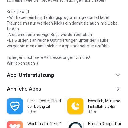
schreiben wie viel Neues wir für euch gemacht haben!
Kurz gesagt
- Wir haben ein Empfehlungsprogramm: gestartet ladet
Freunde mit nur wenigen Klicks ein damit sie auch ihre Liebe
finden
- Verschiedene nervige Bugs wurden behoben
- Es wurden zahlreiche Optimierungen unter der Haube
vorgenommen damit sich die App angenehmer anfühlt
Es liegen noch viele Verbesserungen vor uns!
Wir lieben euch :)
App-Unterstützung
expand_more
Ähnliche Apps
arrow_forward
Elele - Echter Plaudern
Inshallah, Muslime für 
Cenkle Digital
Inshallah_studio
4,3
4,1
star
star
WooPlus Treffen, Daten Singles
Human Design: Daily A